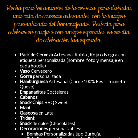
Hecha para los amantes de la cerveza, para disfrutar
una cata de cervezas artesanales, con la imagen
personalizada del homenajeado. Perfecta para
celebrar en pareja o con amigos especiales, en ese día
de celebración tan esperado.
Rubia , Roja o Negra
Pack de Cerveza
Artesanal
con
nombre, foto y mensaje en
etiqueta personalizada (
cada
botella)
Vaso
Cervecero
Gorra
personalizada
Hamburguesa
Artesanal (Carne 100% Res – Tocineta –
Queso)
E
mpanaditas
Cocteleras
Cabanos
Snack Chips
BBQ Sweet
Mani
Gaseosa
en Lata
Trident
Snack
de dulce (Chocolates)
Decoraciones
personalizables:
Bombas
Personalizadas tipo Burbuja.