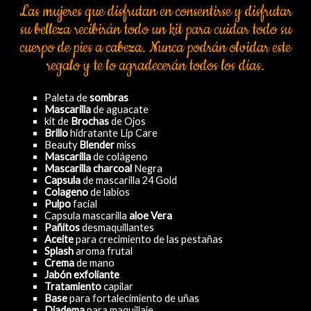
Las mujeres que disfrutan en consentirse y disfrutar
su belleza recibirán todo un kit para cuidar todo su
cuerpo de pies a cabeza. Nunca podrán olvidar este
regalo y te lo agradecerán todos los días.
Paleta de
sombras
Mascarilla
de aguacate
kit de
Brochas
de Ojos
Brillo
hidratante Lip Care
Beauty
Blender
miss
Mascarilla
de colágeno
Mascarilla charcoal
Negra
Capsula
de mascarilla 24 Gold
Colageno
de labios
Pulpo
facial
Capsula mascarilla
aloe Vera
Pañitos
desmaquillantes
Aceite
para crecimiento de las pestañas
Splash
aroma frutal
Crema
de mano
Jabón
exfoliante
Tratamiento
capilar
Base
para fortalecimiento de uñas
Diadema
para maquillaje