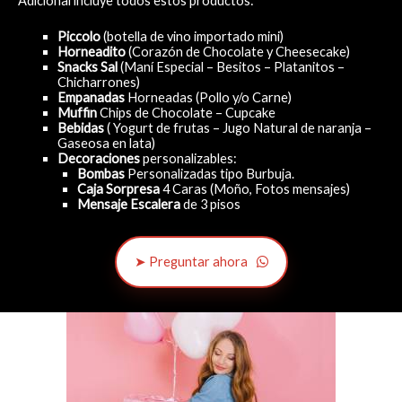
Adicional incluye todos estos productos:
Piccolo
(botella de vino importado mini)
Horneadito
(Corazón de Chocolate y Cheesecake)
Snacks Sal
(Maní Especial – Besitos – Platanitos –
Chicharrones)
Empanadas
Horneadas (Pollo y/o Carne)
Muffin
Chips de Chocolate – Cupcake
Bebidas
( Yogurt de frutas – Jugo Natural de naranja –
Gaseosa en lata)
Decoraciones
personalizables:
Bombas
Personalizadas tipo Burbuja.
Caja Sorpresa
4 Caras (Moño, Fotos mensajes)
Mensaje Escalera
de 3 pisos
➤ Preguntar ahora