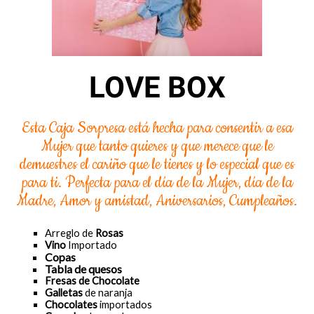
LOVE BOX
Esta Caja Sorpresa está hecha para consentir a esa
Mujer que tanto quieres y que merece que le
demuestres el cariño que le tienes y lo especial que es
para ti. Perfecta para el día de la Mujer, día de la
Madre, Amor y amistad, Aniversarios, Cumpleaños.
Arreglo de
Rosas
Vino
Importado
Copas
Tabla de quesos
Fresas de Chocolate
Galletas
de naranja
Chocolates
importados