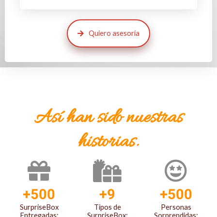
Quiero asesoría
Así han sido nuestras
historias.
+500
+9
+500
SurpriseBox
Tipos de
Personas
Entregadas:
SurpriseBox:
Sorprendidas: