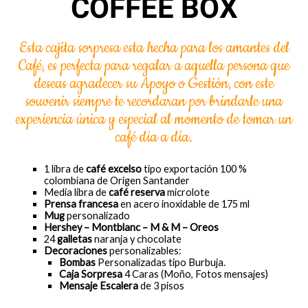
COFFEE BOX
Esta cajita sorpresa esta hecha para los amantes del
Café, es perfecta para regalar a aquella persona que
deseas agradecer su Apoyo o Gestión, con este
souvenir siempre te recordaran por brindarle una
experiencia única y especial al momento de tomar un
café día a día.
1 libra de
café excelso
tipo exportación 100 %
colombiana de Origen Santander
Media libra de
café reserva
microlote
Prensa francesa
en acero inoxidable de 175 ml
Mug
personalizado
Hershey – Montblanc – M & M – Oreos
24
galletas
naranja y chocolate
Decoraciones
personalizables:
Bombas
Personalizadas tipo Burbuja.
Caja Sorpresa
4 Caras (Moño, Fotos mensajes)
Mensaje Escalera
de 3 pisos