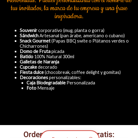
bienvenidas. Puedes personalizarla con el nombre de
tus invitados, la marca de tu empresa y una frase
inspiradora.
Souvenir
corporativo (mug, planta o gorra)
Sándwich
Artesanal (pan árabe, americano o cubano)
Snack Gourmet
(Papas BBQ swite o Plátanos verdes o
Chicharrones)
Domo de Fruta
picada
Batido
100% Natural 300ml
Galletas de Naranja
Cupcake
decorado
Fiesta dulce
(chocobreak, coffee delight y gomitas)
Decoraciones
personalizables:
Caja Biodegradable
Personalizada
Foto
Mensaje
Ordena ¡ya! y recibe gratis: