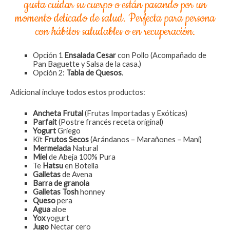
gusta cuidar su cuerpo o están pasando por un
momento delicado de salud. Perfecta para persona
con hábitos saludables o en recuperación.
Opción 1
Ensalada Cesar
con Pollo (Acompañado de
Pan Baguette y Salsa de la casa.)
Opción 2:
Tabla de Quesos
.
Adicional incluye todos estos productos:
Ancheta Frutal
(Frutas Importadas y Exóticas)
Parfait
(Postre francés receta original)
Yogurt
Griego
Kit
Frutos Secos
(Arándanos – Marañones – Maní)
Mermelada
Natural
Miel
de Abeja 100% Pura
Te
Hatsu
en Botella
Galletas
de Avena
Barra de granola
Galletas Tosh
honney
Queso
pera
Agua
aloe
Yox
yogurt
Jugo
Nectar cero