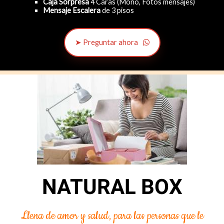
Caja Sorpresa
4 Caras (Moño, Fotos mensajes)
Mensaje Escalera
de 3 pisos
➤ Preguntar ahora
NATURAL BOX
Llena de amor y salud, para las personas que le